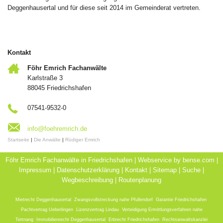
Deggenhausertal und für diese seit 2014 im Gemeinderat vertreten.
Kontakt
Föhr Emrich Fachanwälte
Karlstraße 3
88045 Friedrichshafen
07541-9532-0
info@foehremrich.de
Startseite
|
Die Anwälte
|
Rüdiger Emrich
Föhr Emrich Fachanwälte in Friedrichshafen | Webservice by
bense.com
|
Impressum
|
Datenschutzerklärung
|
Kontakt
|
Sitemap
|
Suche
|
Wegbeschreibung
|
Routenplanung
Mietrecht Deggenhausertal
,
Zwangsvollstreckung nahe Pfullendorf
,
Garantie Friedrichshafen
,
Pachtvertrag Ueberlingen
,
Lizenzvertrag Lindau
,
Verteidigung Ermittlungsverfahren nahe
Tettnang
,
Immobilienrecht Deggenhausertal
,
Erbrecht Friedrichshafen
,
Rechtsanwaltskanzlei