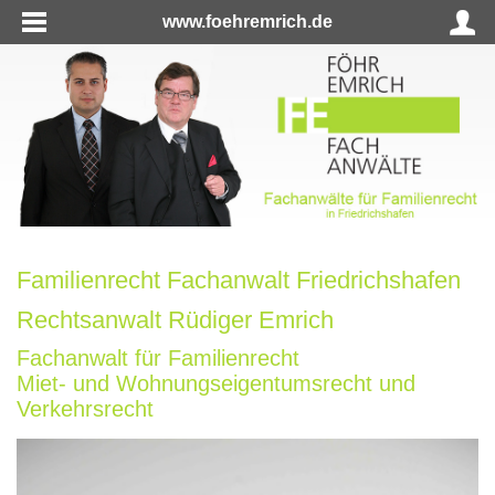
www.foehremrich.de
Familienrecht Fachanwalt Friedrichshafen
Rechtsanwalt Rüdiger Emrich
Fachanwalt für Familienrecht
Miet- und Wohnungseigentumsrecht und
Verkehrsrecht