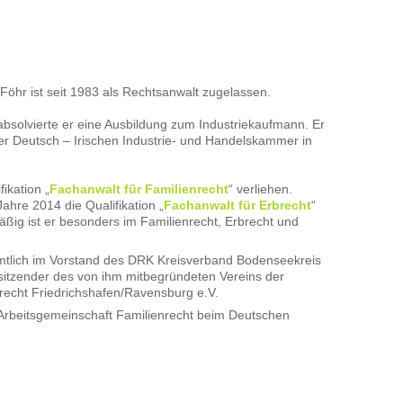
öhr ist seit 1983 als Rechtsanwalt zugelassen.
bsolvierte er eine Ausbildung zum Industriekaufmann. Er
er Deutsch – Irischen Industrie- und Handelskammer in
ikation „
Fachanwalt für Familienrecht
“ verliehen.
ahre 2014 die Qualifikation „
Fachanwalt für Erbrecht
“
ßig ist er besonders im Familienrecht, Erbrecht und
amtlich im Vorstand des DRK Kreisverband Bodenseekreis
orsitzender des von ihm mitbegründeten Vereins der
recht Friedrichshafen/Ravensburg e.V.
r Arbeitsgemeinschaft Familienrecht beim Deutschen