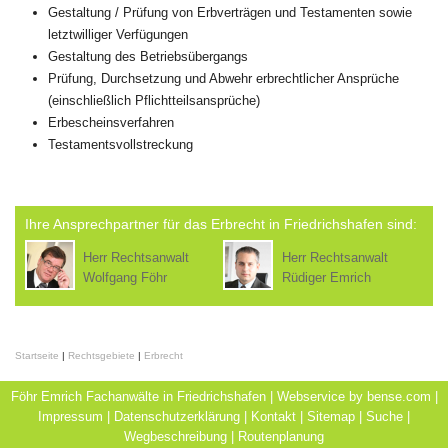
Gestaltung / Prüfung von Erbverträgen und Testamenten sowie
letztwilliger Verfügungen
Gestaltung des Betriebsübergangs
Prüfung, Durchsetzung und Abwehr erbrechtlicher Ansprüche
(einschließlich Pflichtteilsansprüche)
Erbescheinsverfahren
Testamentsvollstreckung
Ihre Ansprechpartner für das Erbrecht in Friedrichshafen sind:
Herr Rechtsanwalt
Herr Rechtsanwalt
Wolfgang Föhr
Rüdiger Emrich
Startseite
|
Rechtsgebiete
|
Erbrecht
Föhr Emrich Fachanwälte in Friedrichshafen | Webservice by
bense.com
|
Impressum
|
Datenschutzerklärung
|
Kontakt
|
Sitemap
|
Suche
|
Wegbeschreibung
|
Routenplanung