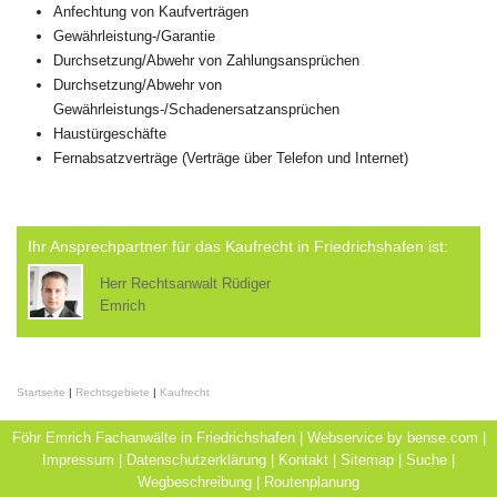
Anfechtung von Kaufverträgen
Gewährleistung-/Garantie
Durchsetzung/Abwehr von Zahlungsansprüchen
Durchsetzung/Abwehr von
Gewährleistungs-/Schadenersatzansprüchen
Haustürgeschäfte
Fernabsatzverträge (Verträge über Telefon und Internet)
Ihr Ansprechpartner für das Kaufrecht in Friedrichshafen ist:
Herr Rechtsanwalt Rüdiger
Emrich
Startseite
|
Rechtsgebiete
|
Kaufrecht
Föhr Emrich Fachanwälte in Friedrichshafen | Webservice by
bense.com
|
Impressum
|
Datenschutzerklärung
|
Kontakt
|
Sitemap
|
Suche
|
Wegbeschreibung
|
Routenplanung