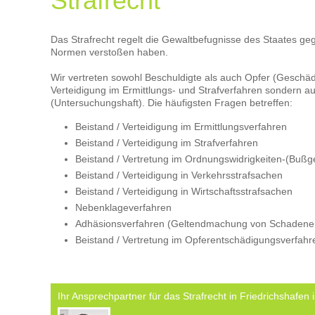
Strafrecht
Das Strafrecht regelt die Gewaltbefugnisse des Staates ge
Normen verstoßen haben.
Wir vertreten sowohl Beschuldigte als auch Opfer (Geschädi
Verteidigung im Ermittlungs- und Strafverfahren sondern
(Untersuchungshaft). Die häufigsten Fragen betreffen:
Beistand / Verteidigung im Ermittlungsverfahren
Beistand / Verteidigung im Strafverfahren
Beistand / Vertretung im Ordnungswidrigkeiten-(Bußg
Beistand / Verteidigung in Verkehrsstrafsachen
Beistand / Verteidigung in Wirtschaftsstrafsachen
Nebenklageverfahren
Adhäsionsverfahren (Geltendmachung von Schadener
Beistand / Vertretung im Opferentschädigungsverfahr
Ihr Ansprechpartner für das Strafrecht in Friedrichshafen i