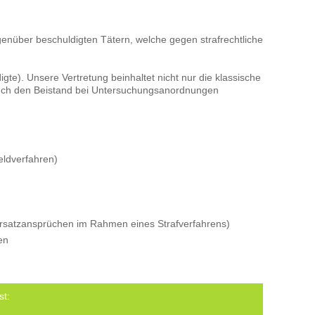
genüber beschuldigten Tätern, welche gegen strafrechtliche
gte). Unsere Vertretung beinhaltet nicht nur die klassische
 auch den Beistand bei Untersuchungsanordnungen
eldverfahren)
satzansprüchen im Rahmen eines Strafverfahrens)
en
st: